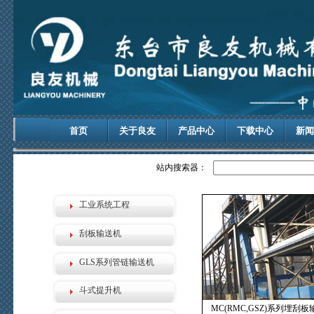
首页
关于良友
产品中心
下载中心
新闻
站内搜索器：
工业系统工程
刮板输送机
GLS系列管链输送机
斗式提升机
MC(RMC,GSZ)系列埋刮