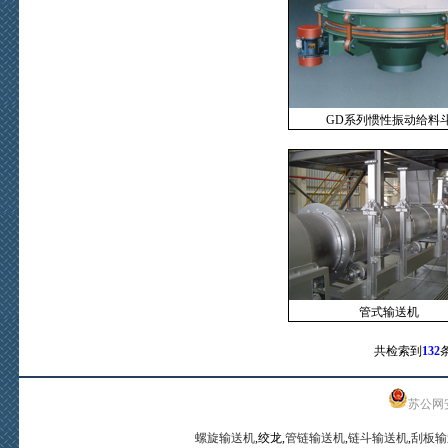
GD系列惯性振动给料
管式输送机
共检索到
132
苏公网安备
螺旋输送机
,绞龙,
管链输送机
,
链斗输送机
,
刮板输