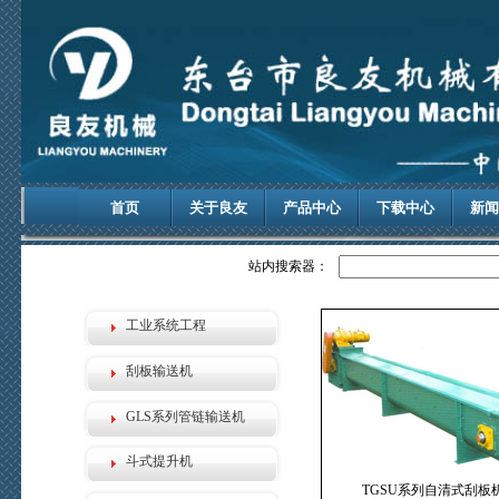
首页
关于良友
产品中心
下载中心
新闻
站内搜索器：
工业系统工程
刮板输送机
GLS系列管链输送机
斗式提升机
TGSU系列自清式刮板