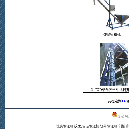
弹簧输粉机
X-TGD钢丝胶带斗式提
共检索到
132
苏公网安备
螺旋输送机
,绞龙,
管链输送机
,
链斗输送机
,
刮板输