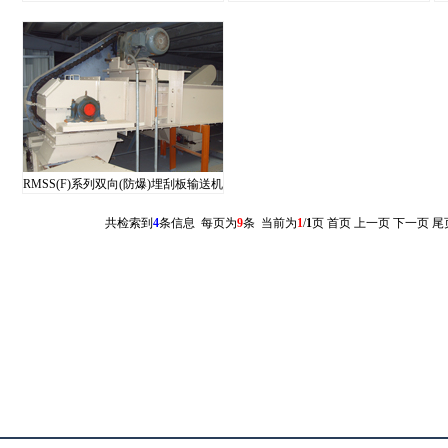
RMSS(F)系列双向(防爆)埋刮板输送机
共检索到
4
条信息 每页为
9
条 当前为
1
/
1
页
首页 上一页
下一页 尾