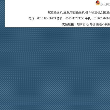
苏公网安备
螺旋输送机
,绞龙,
管链输送机
,
链斗输送机
,
刮板输
电话：0515-85409979 传真：0515-85733556 手机：0
友情链接：
翅片管
折弯机
南通不锈