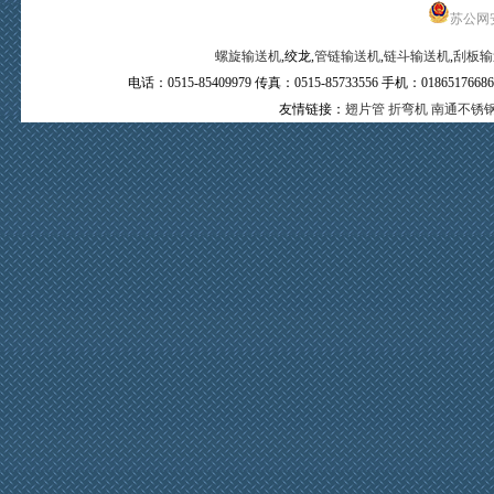
苏公网安备
螺旋输送机
,绞龙,
管链输送机
,
链斗输送机
,
刮板输
电话：0515-85409979 传真：0515-85733556 手机：0
友情链接：
翅片管
折弯机
南通不锈