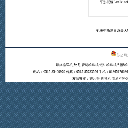
平形托辊Parallel rol
注:表中输送量系最大
苏公网安备
螺旋输送机
,绞龙,
管链输送机
,
链斗输送机
,
刮板输
电话：0515-85409979 传真：0515-85733556 手机：0
友情链接：
翅片管
折弯机
南通不锈