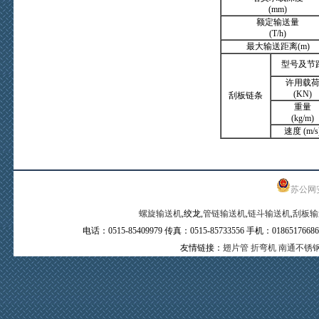
(mm)
额定输送量
(T/h)
最大输送距离(m)
型号及节
许用载
(KN)
刮板链条
重量
(kg/m)
速度 (m/s
苏公网安备
螺旋输送机
,绞龙,
管链输送机
,
链斗输送机
,
刮板输
电话：0515-85409979 传真：0515-85733556 手机：0
友情链接：
翅片管
折弯机
南通不锈