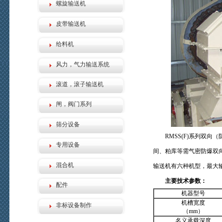
螺旋输送机
皮带输送机
给料机
风力，气力输送系统
滚道，滚子输送机
闸，阀门系列
筛分设备
RMSS(F)系列双
专用设备
间、粕库等需气密防爆双
混合机
输送机有六种机型，最大输送
主要技术参数：
配件
机器型号
机槽宽度
非标设备制作
（mm）
名义承载深度