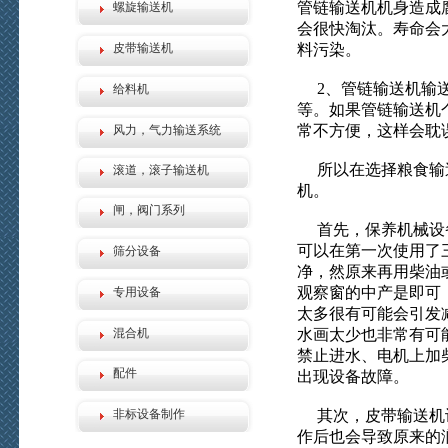
管链输送机机身造成
螺旋输送机
会很快淘汰。寿命会
皮带输送机
料污染。
2、管链输送机输送
给料机
等。如果管链输送机
常不方便，这样会耽
风力，气力输送系统
所以在选择粮食输送
滚道，滚子输送机
机。
闸，阀门系列
首先，保养机械设备
可以在第一次使用了
筛分设备
净，然原来再用柴油
观察窗的中产是即可
专用设备
太多很有可能会引发
混合机
水画太少也非常有可
禁止进水、电机上加
配件
出现设备故障。
非标设备制作
其次，皮带输送机设
作后也会导致原来的