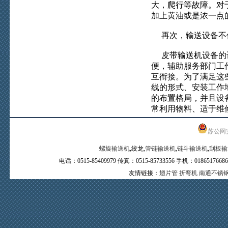
大，爬行等故障。对
加上黄油或是浓一点
再次，输送设备不仅
皮带输送机设备的设
便，辅助服务部门工
互衔接。为了满足这
线的形式、安装工作
的布置格局，并且设
常利用物料、适于维
苏公网安备
螺旋输送机
,绞龙,
管链输送机
,
链斗输送机
,
刮板输
电话：0515-85409979 传真：0515-85733556 手机：0
友情链接：
翅片管
折弯机
南通不锈