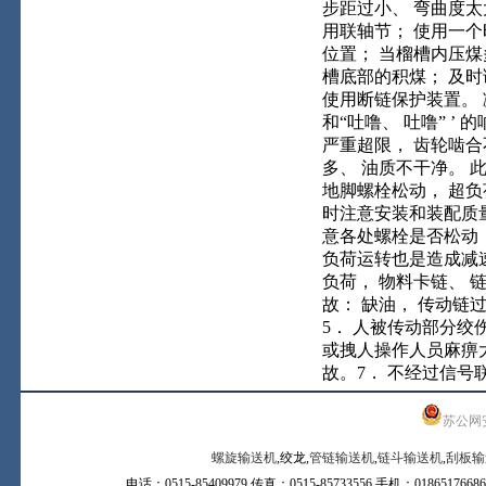
步距过小、 弯曲度太
用联轴节； 使用一个
位置； 当榴槽内压煤
槽底部的积煤； 及时
使用断链保护装置。 
和“吐噜、 吐噜” 
严重超限， 齿轮啮合
多、 油质不干净。
地脚螺栓松动， 超
时注意安装和装配质量
意各处螺栓是否松动，
负荷运转也是造成减速器
负荷， 物料卡链、 
故： 缺油， 传动链
5． 人被传动部分绞
或拽人操作人员麻痹大
故。7． 不经过信号
苏公网安备
螺旋输送机
,绞龙,
管链输送机
,
链斗输送机
,
刮板输
电话：0515-85409979 传真：0515-85733556 手机：0