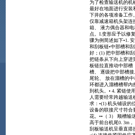
为了检查输送机的机械
最好在地面进行安装和试
下井的各项准备工作。
仅靠减速箱机头架连
箱、 液力偶合器和电
点。I.变形应予以修
骤为例简述如下•1.
和刮板链•中部槽和刮
好；(1) 把中部槽和
把链条从下向上穿进第
板链拉直推动中部槽；
槽、 逐级把中部槽接上直
尾轮、 放在溜槽的中
环都进入溜槽槽帮内
到机头。• 4. 紧
人需要经常跨越输送机
求：•(1) 机头铺
设备的联接尺寸符合要
花。••（ 3） 顺槽
高于前台机尾0. 3m
刮板输送机呈垂直搭接时