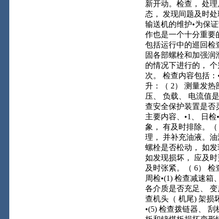
新开动。检查， 处理
态， 发现间题及时处
输送机的维护•为保证
作也是一个十分重要
包括运行中的巡回检
固各部螺栓和加强润滑
的情况下进行的， 个
次。 检查内容包括：•
升：（ 2） 测量发热
压、 负载、 电流值是
查安全保护装置是否灵
主要内容、•1、 日
象， 有及时排除。（
理， 并补充油液。油液
螺栓是否松动， 如发
如发现损坏， 应及时
及时张紧。（ 6） 检
周检•(1) 检查减速
各介质是否充足、 变质
查机头（ 机尾) 架损
•(5) 检查拨链器、 