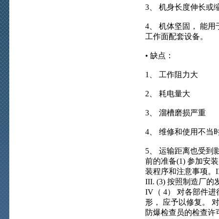
3、 机身长度伸长或
4、 机体坚固， 能
工作面配套设备。
• 缺点：
1、 工作阻力大
2、 耗电量大
3、 溜槽磨损严重
4、 维修和使用不当
5、 运输距离也受到
前的准备(1) 参加
装程序和注意事项。I
III. (3) 按照
IV（ 4） 对各部件
形， 应予以修复。 
防爆检查员的检查许可后