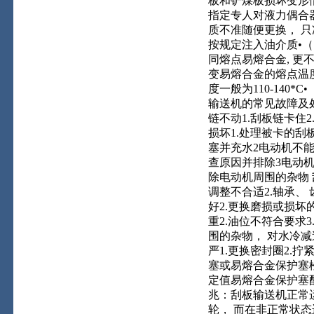
板和铲煤板损坏变形情况
指定专人对液力偶合器
质不准随便更换， 
按规定注入油介质•（
同熔点易熔合金, 更
变易熔合金的熔点温
度一般为110-140
输送机的常见故障及
链不动1.刮板链卡住
损坏1.处理被卡的刮
塞并充水2电动机不能启
查原因并排除3电动机
除电动机周围的杂物 
调整不合适2.轴承、
好2.更换磨损或损坏
重2.油位不符合要求3
围的杂物， 对水冷减
严1.更换密封圈2.
塞或易熔合金保护塞松
定值易熔合金保护塞配
兆：刮板输送机正常运
轮， 而在非正常状态运