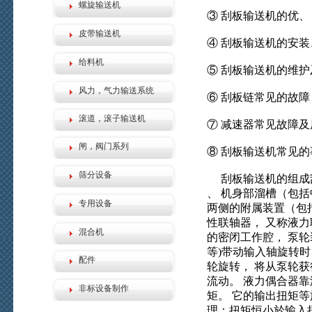
螺旋输送机
③ 刮板输送机的优、
皮带输送机
④ 刮板输送机的安装
给料机
⑤ 刮板输送机的维
风力，气力输送系统
⑥ 刮板链常见的故障
滚道，滚子输送机
⑦ 减速器常见故障及
闸，阀门系列
⑧ 刮板输送机常见
筛分设备
刮板输送机的组成刮
、 机身部溜槽（包括
专用设备
两侧的附属装置（包
性联轴器， 又称液
混合机
的密闭工作腔， 泵轮
等)带动输入轴旋转时
配件
轮旋转， 将从泵轮获
流动。 液力偶合器
非标设备制作
矩。 它的输出扭矩
理：扭矩恒小於输入