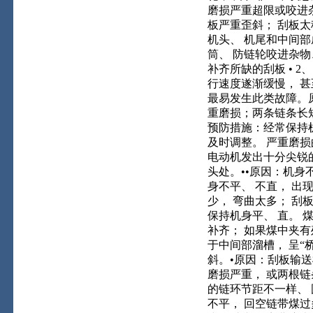
磨损严重超限或咬进杂
板严重歪斜； 刮板太
机头、 机尾和中间
筒、 防链轮咬进杂物
补齐所缺的刮板 • 
行速度遂渐缓慢， 甚
最易发生此类故障。原
重磨损；两条链条长
预防措施：经常保持机
及时调整。 严重磨损的
电动机发出十分尖锐的
头处。••原因：机身
身不平、 不直， 出
少， 弯曲太多； 刮
保持机身平、 直。 
补齐； 如果煤中夹有
于中间部溜槽， 呈“桥
斜。•原因：刮板输
磨损严重， 或两根链
的链环节距不一样、 
不平， 回空链带煤