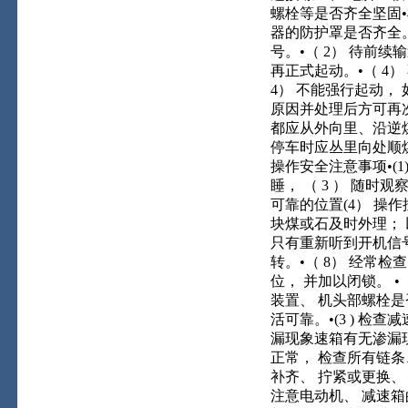
螺栓等是否齐全坚固•
器的防护罩是否齐全。 
号。•（ 2） 待前续
再正式起动。•（ 4
4） 不能强行起动，
原因并处理后方可再次
都应从外向里、沿逆煤流
停车时应丛里向处顺煤
操作安全注意事项•(1
睡， （ 3 ） 随时
可靠的位置(4） 操作
块煤或石及时外理； 
只有重新听到开机信号
转。•（ 8） 经常检
位， 并加以闭锁。 •
装置、 机头部螺栓是否
活可靠。•(3 ) 
漏现象速箱有无渗漏现
正常， 检查所有链条
补齐、 拧紧或更换、 
注意电动机、 减速箱