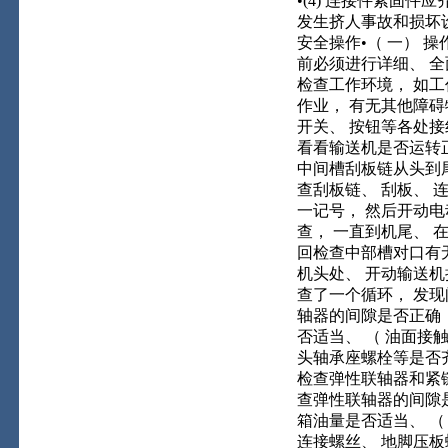
•(4) 连接件紧固件
发生挤人事故和损坏设
安全操作•（ 一） 
前必须进行详细、 全
检查工作环境， 如
作业， 有无其他障碍
开关、 按钮等各处接
看看输送机是否运转正常
中间槽刮板链从头到尾
查刮板链、 刮板、 
一记号， 然后开动
查， 一直到机尾、 在
回检查中部槽对口有无
机头处、 开动输送
查了一个循环， 发现间
轴器的间隙是否正确（
否适当、 （ 油面接触
头轴承座螺栓等是否齐全
检查弹性联轴器和紧链器
查弹性联轴器的间隙是
箱油量是否适当、 （ 
连接螺丝、 地脚压